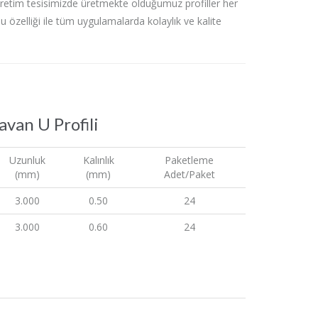
retim tesisimizde üretmekte olduğumuz profiller her
 özelliği ile tüm uygulamalarda kolaylık ve kalite
avan U Profili
Uzunluk
Kalınlık
Paketleme
(mm)
(mm)
Adet/Paket
3.000
0.50
24
3.000
0.60
24